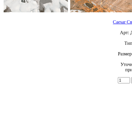
Caesar С
Арт: 
Тип
Размер
Уточ
при