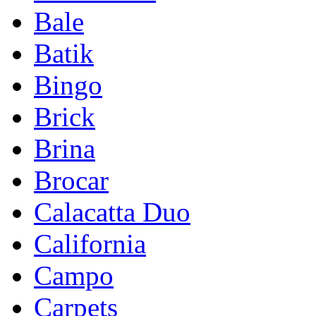
Bale
Batik
Bingo
Brick
Brina
Brocar
Calacatta Duo
California
Campo
Carpets