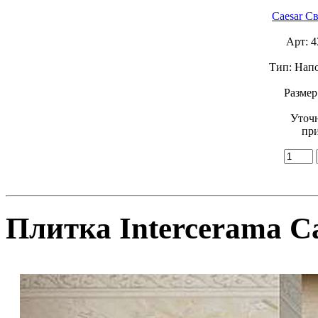
Caesar С
Арт: 
Тип: Нап
Размер
Уточ
при
Плитка Intercerama Ca