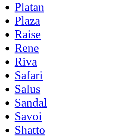
Platan
Plaza
Raise
Rene
Riva
Safari
Salus
Sandal
Savoi
Shatto