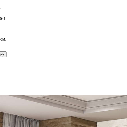
»
061
 см.