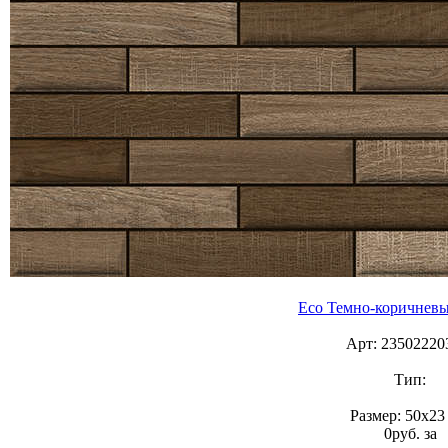
Eco Темно-коричневы
Арт: 23502220
Тип:
Размер: 50x23
0
p
уб.
за