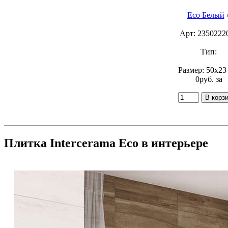
Eco Белый
Арт: 2350222
Тип:
Размер: 50x23
0
p
уб.
за
Плитка Intercerama Eco в интерьере