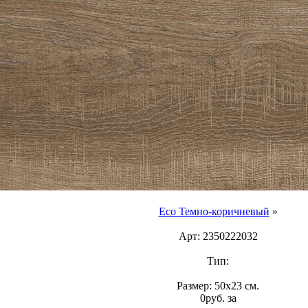
Eco Темно-коричневый
»
Арт: 2350222032
Тип:
Размер: 50x23 см.
0
p
уб.
за