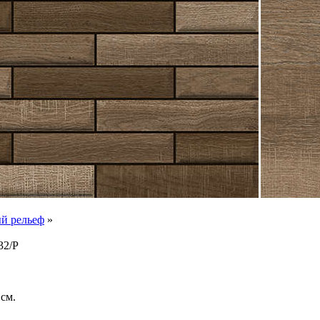
й рельеф
»
32/Р
 см.