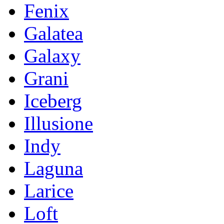
Fenix
Galatea
Galaxy
Grani
Iceberg
Illusione
Indy
Laguna
Larice
Loft