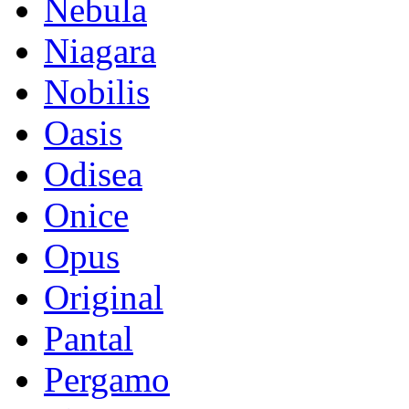
Nebula
Niagara
Nobilis
Oasis
Odisea
Onice
Opus
Original
Pantal
Pergamo