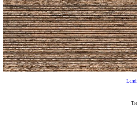
Lami
Ти